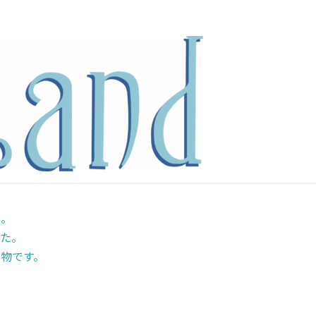
前。
た。
物です。