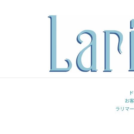
内
容
を
ス
キ
ッ
プ
ド
お
ラリマ