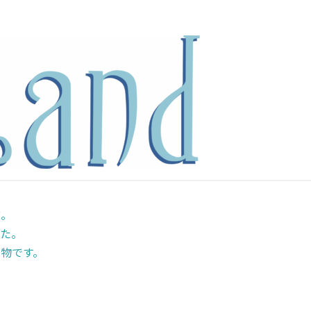
前。
た。
物です。