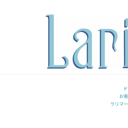
内
容
を
ス
キ
ッ
プ
ド
お
ラリマ