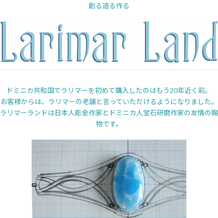
内
創る造る作る
容
を
ス
キ
ッ
プ
ドミニカ共和国でラリマーを初めて購入したのはもう20年近く前。
お客様からは、ラリマーの老舗と言っていただけるようになりました。
ラリマーランドは日本人彫金作家とドミニカ人宝石研磨作家の友情の賜
物です。